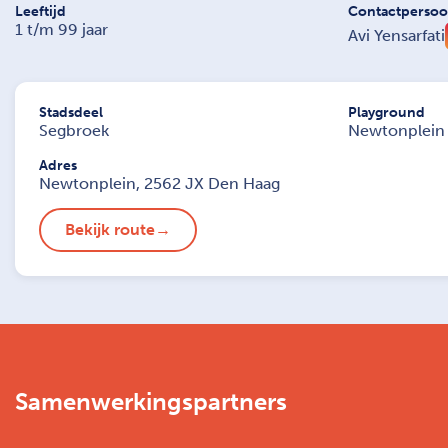
Leeftijd
Contactperso
1 t/m 99 jaar
Avi Yensarfati
Stadsdeel
Playground
Segbroek
Newtonplein
Adres
Newtonplein, 2562 JX Den Haag
Bekijk route
Samenwerkingspartners