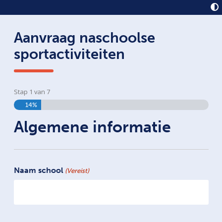
Aanvraag naschoolse
sportactiviteiten
Stap
1
van
7
14%
Algemene informatie
Naam school
(Vereist)