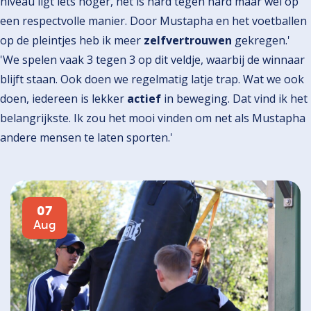
niveau ligt iets hoger, het is hard tegen hard maar wel op
een respectvolle manier. Door Mustapha en het voetballen
op de pleintjes heb ik meer
zelfvertrouwen
gekregen.'
'We spelen vaak 3 tegen 3 op dit veldje, waarbij de winnaar
blijft staan. Ook doen we regelmatig latje trap. Wat we ook
doen, iedereen is lekker
actief
in beweging. Dat vind ik het
belangrijkste. Ik zou het mooi vinden om net als Mustapha
andere mensen te laten sporten.'
07
Aug