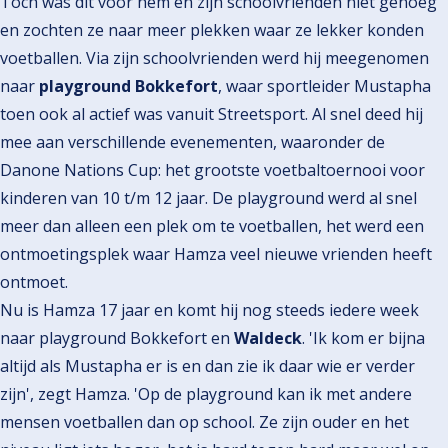
Toch was dit voor hem en zijn schoolvrienden niet genoeg
en zochten ze naar meer plekken waar ze lekker konden
voetballen. Via zijn schoolvrienden werd hij meegenomen
naar
playground Bokkefort
, waar sportleider Mustapha
toen ook al actief was vanuit Streetsport. Al snel deed hij
mee aan verschillende evenementen, waaronder de
Danone Nations Cup: het grootste voetbaltoernooi voor
kinderen van 10 t/m 12 jaar. De playground werd al snel
meer dan alleen een plek om te voetballen, het werd een
ontmoetingsplek waar Hamza veel nieuwe vrienden heeft
ontmoet.
Nu is Hamza 17 jaar en komt hij nog steeds iedere week
naar playground Bokkefort en
Waldeck
. 'Ik kom er bijna
altijd als Mustapha er is en dan zie ik daar wie er verder
zijn', zegt Hamza. 'Op de playground kan ik met andere
mensen voetballen dan op school. Ze zijn ouder en het