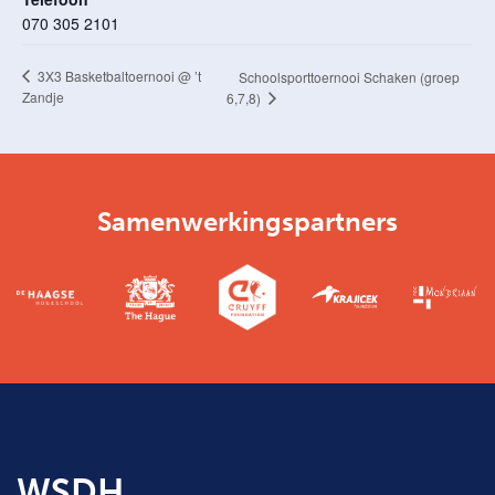
070 305 2101
3X3 Basketbaltoernooi @ ’t
Schoolsporttoernooi Schaken (groep
Zandje
6,7,8)
Samenwerkingspartners
WSDH