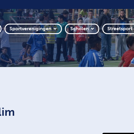
Sportverenigingen
Scholen
Streetsport
lim