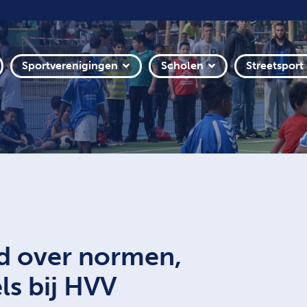
Sportverenigingen
Scholen
Streetsport
ad over normen,
ls bij HVV