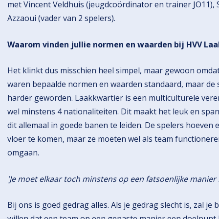
met Vincent Veldhuis (jeugdcoördinator en trainer JO11),
Azzaoui (vader van 2 spelers).
Waarom vinden jullie normen en waarden bij HVV Laa
Het klinkt dus misschien heel simpel, maar gewoon omdat 
waren bepaalde normen en waarden standaard, maar de s
harder geworden. Laakkwartier is een multiculturele verenig
wel minstens 4 nationaliteiten. Dit maakt het leuk en sp
dit allemaal in goede banen te leiden. De spelers hoeven ec
vloer te komen, maar ze moeten wel als team functioner
omgaan.
'Je moet elkaar toch minstens op een fatsoenlijke manie
Bij ons is goed gedrag alles. Als je gedrag slecht is, zal j
willen dat een team op een gepaste manier een doelpunt k