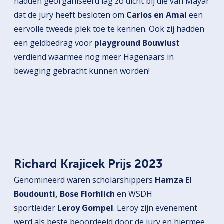
hadden georganiseerd lag zó dicht bij die van Mayar
dat de jury heeft besloten om
Carlos en Amal
een
eervolle tweede plek toe te kennen. Ook zij hadden
een geldbedrag voor
playground Bouwlust
verdiend waarmee nog meer Hagenaars in
beweging gebracht kunnen worden!
Richard Krajicek Prijs 2023
Genomineerd waren scholarshippers
Hamza El
Boudounti, Bose Florhlich
en WSDH
sportleider
Leroy Gompel
. Leroy zijn evenement
werd als beste beoordeeld door de jury en hiermee