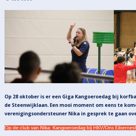
Op 28 oktober is er een Giga Kangoeroedag bij korfb
de Steenwijklaan. Een mooi moment om eens te kom
verenigingsondersteuner Nika in gesprek te gaan ove
Op de club van Nika: Kangoeroedag bij HKV/Ons Eibernes