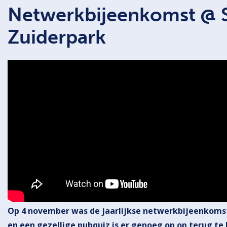
Netwerkbijeenkomst @ 
Zuiderpark
Op 4 november was de jaarlijkse netwerkbijeenkom
en een gezellige pubquiz is er genoeg op op terug te 