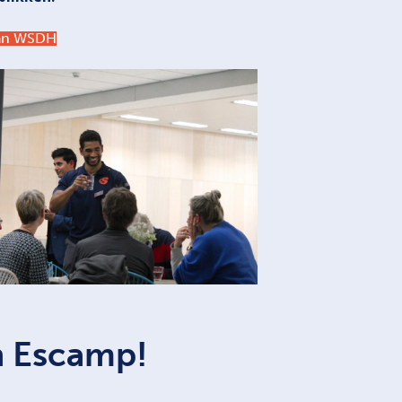
van WSDH
n Escamp!