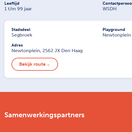
Leeftijd
Contactperso
1 t/m 99 jaar
WSDH
Stadsdeel
Playground
Segbroek
Newtonplein
Adres
Newtonplein, 2562 JX Den Haag
Bekijk route
Samenwerkingspartners