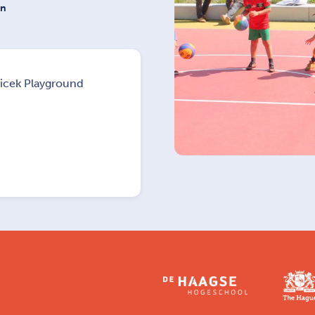
on
jicek Playground