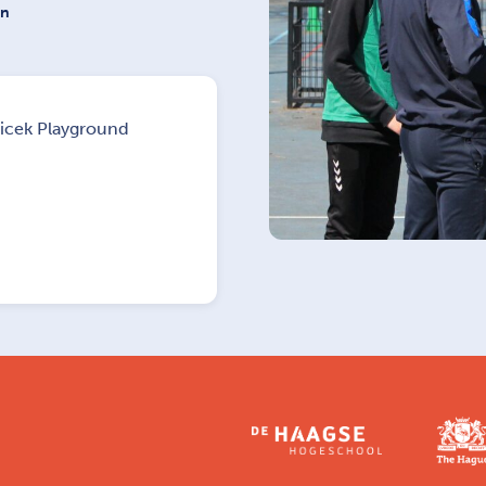
on
jicek Playground