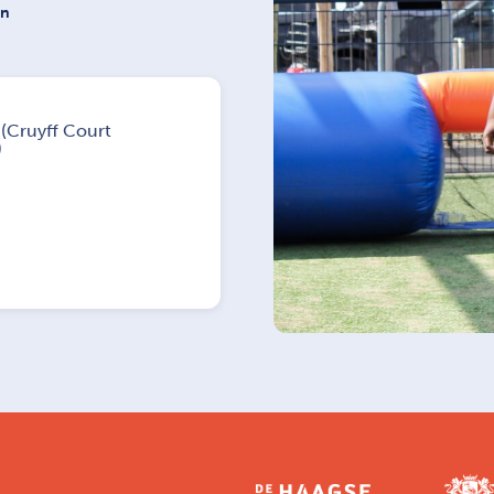
on
 (Cruyff Court
)