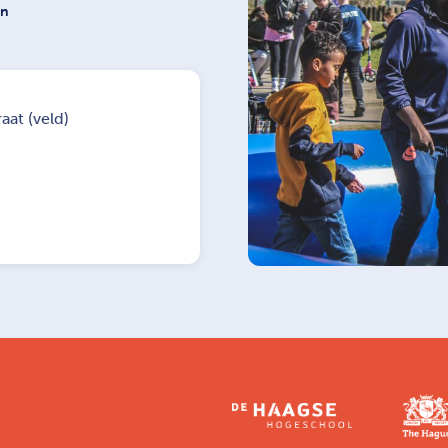
on
aat (veld)