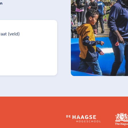
on
aat (veld)