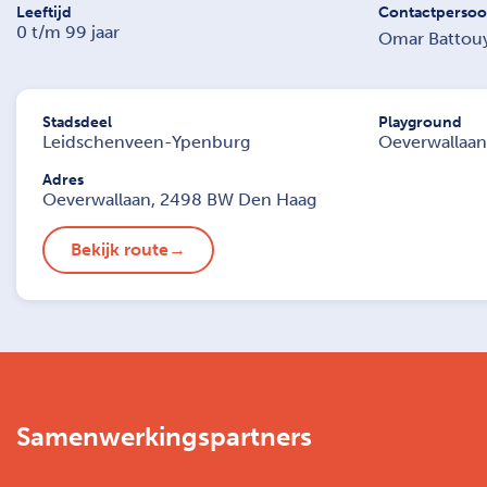
Leeftijd
Contactperso
0 t/m 99 jaar
Omar Battou
Stadsdeel
Playground
Leidschenveen-Ypenburg
Oeverwallaan
Adres
Oeverwallaan, 2498 BW Den Haag
Bekijk route
Samenwerkingspartners