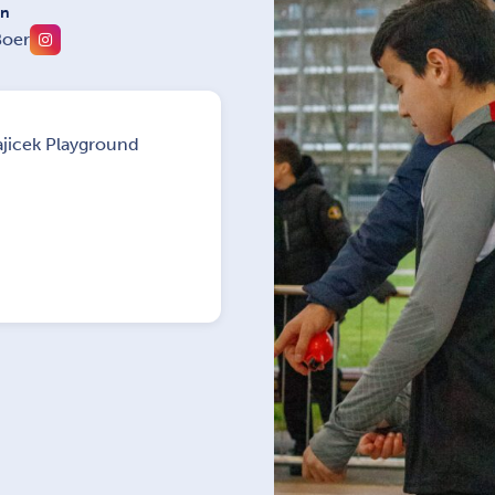
on
Boer
ajicek Playground