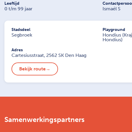
Leeftijd
Contactperso
0 t/m 99 jaar
Ismaél S
Stadsdeel
Playground
Segbroek
Hondius (Kra
Hondius)
Adres
Cartesiusstraat, 2562 SK Den Haag
Bekijk route
Samenwerkingspartners