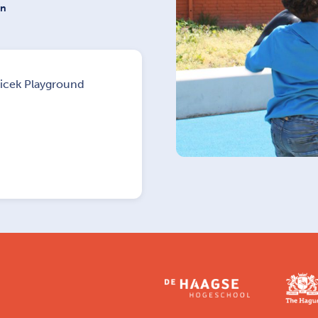
on
jicek Playground