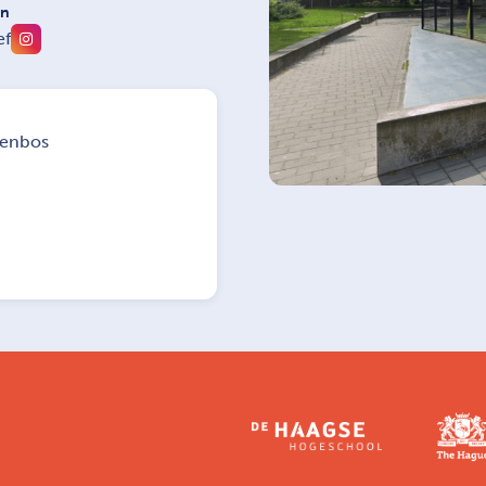
on
ef
tenbos