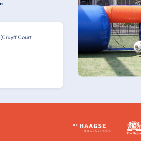
on
 (Cruyff Court
)