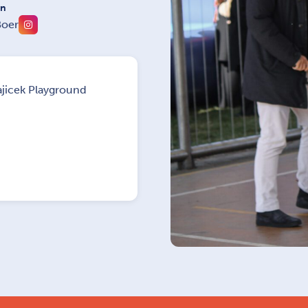
on
Boer
ajicek Playground